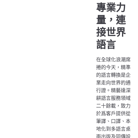
專業力
量，連
接世界
語言
在全球化浪潮席
捲的今天，精準
的語言轉換是企
業走向世界的通
行證。精藝達深
耕語言服務領域
二十餘載，致力
於爲客戶提供從
筆譯、口譯、本
地化到多語言桌
面出版及同傳設