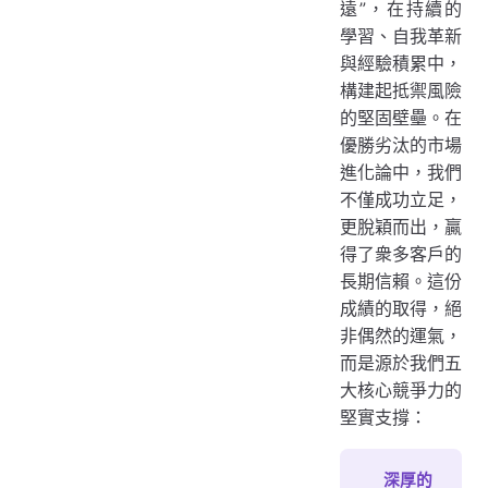
遠”，在持續的
學習、自我革新
與經驗積累中，
構建起抵禦風險
的堅固壁壘。在
優勝劣汰的市場
進化論中，我們
不僅成功立足，
更脫穎而出，贏
得了衆多客戶的
長期信賴。這份
成績的取得，絕
非偶然的運氣，
而是源於我們五
大核心競爭力的
堅實支撐：
深厚的