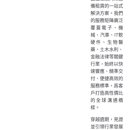
備租賃的一站式
解決方案。我們
的服務矩陣廣泛
覆蓋電子、機
械、汽車、IT軟
硬件、生物醫
藥、土木水利、
金融法律等關鍵
行業，始終以快
速響應、精準交
付、便捷高效的
服務標準，爲客
戶打造高性價比
的全球溝通橋
樑。
穿越週期，見證
並引領行業發展