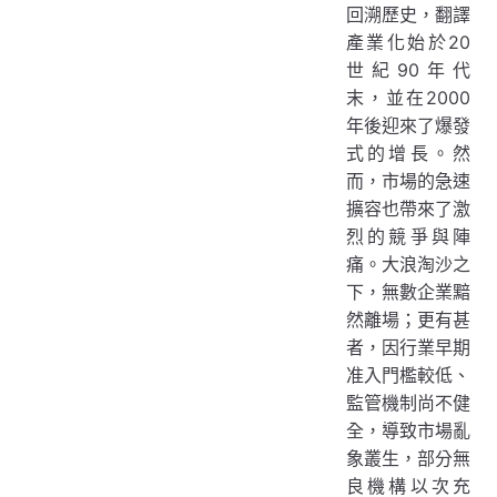
回溯歷史，翻譯
產業化始於20
世紀90年代
末，並在2000
年後迎來了爆發
式的增長。然
而，市場的急速
擴容也帶來了激
烈的競爭與陣
痛。大浪淘沙之
下，無數企業黯
然離場；更有甚
者，因行業早期
准入門檻較低、
監管機制尚不健
全，導致市場亂
象叢生，部分無
良機構以次充