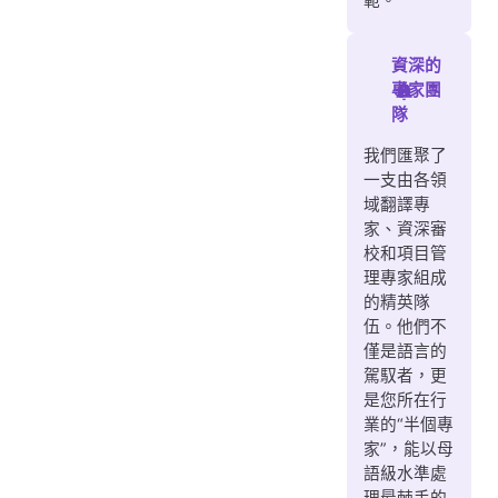
範。
資深的
專家團
隊
我們匯聚了
一支由各領
域翻譯專
家、資深審
校和項目管
理專家組成
的精英隊
伍。他們不
僅是語言的
駕馭者，更
是您所在行
業的“半個專
家”，能以母
語級水準處
理最棘手的