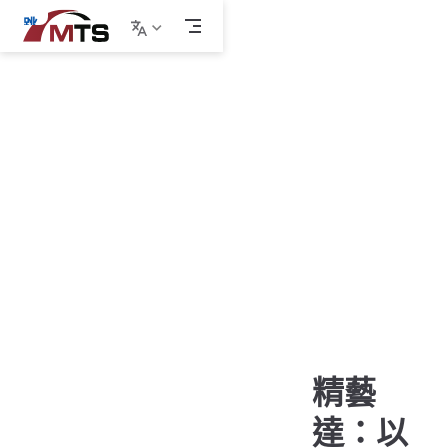
跳
至
連接世
主
要
內
界，精準
容
無界
專業語言服
務，賦能企業
全球化
精藝
達：以