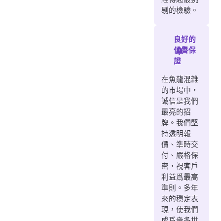
剔的檢驗。
良好的
信譽保
證
在魚龍混雜
的市場中，
誠信是我們
最亮的招
牌。我們堅
持透明報
價、準時交
付、嚴格保
密，視客戶
利益爲最高
準則。多年
來的穩定表
現，使我們
成爲衆多世