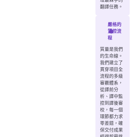
翻譯任務。
嚴格的
質控流
程
質量是我們
的生命線。
我們建立了
貫穿項目全
流程的多級
審覈體系，
從譯前分
析、譯中監
控到譯後審
校，每一個
環節都力求
零差錯，確
保交付成果
經得起最挑