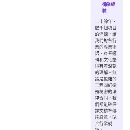
行業經
驗
二十餘年、
數千個項目
的淬鍊，讓
我們對各行
業的專業術
語、商業邏
輯和文化語
境有着深刻
的理解。無
論是複雜的
工程圖紙還
是精密的法
律合同，我
們都能確保
譯文精準傳
達原意，貼
合行業規