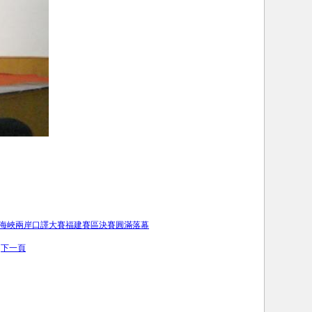
海峽兩岸口譯大賽福建賽區決賽圓滿落幕
下一頁