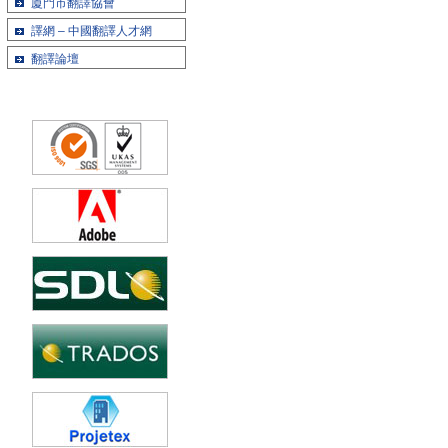
廈門市翻譯協會
譯網 – 中國翻譯人才網
翻譯論壇