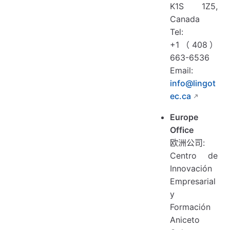
K1S 1Z5,
Canada
Tel:
+1（408）
663-6536
Email:
info@lingot
ec.ca
Europe
Office
欧洲公司:
Centro de
Innovación
Empresarial
y
Formación
Aniceto