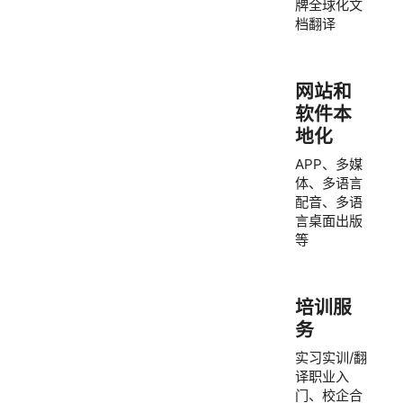
牌全球化文
档翻译
网站和
软件本
地化
APP、多媒
体、多语言
配音、多语
言桌面出版
等
培训服
务
实习实训/翻
译职业入
门、校企合