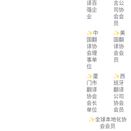
译百
言公
强企
司协
业
会会
员
✨中
✨美
国翻
国翻
译协
译协
会理
会会
事单
员
位
✨厦
✨西
门市
班牙
翻译
翻译
协会
公司
会长
协会
单位
会员
✨全球本地化协
会会员