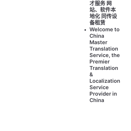
才服务 网
站、软件本
地化 同传设
备租赁
Welcome to
China
Master
Translation
Service, the
Premier
Translation
&
Localization
Service
Provider in
China