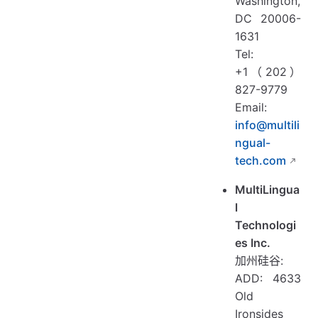
Washington,
DC 20006-
1631
Tel:
+1（202）
827-9779
Email:
info@multili
ngual-
tech.com
MultiLingua
l
Technologi
es Inc.
加州硅谷:
ADD: 4633
Old
Ironsides