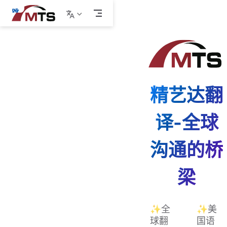
跳
至
主
要
內
容
精艺达翻
译-全球
沟通的桥
梁
✨全
✨美
球翻
国语