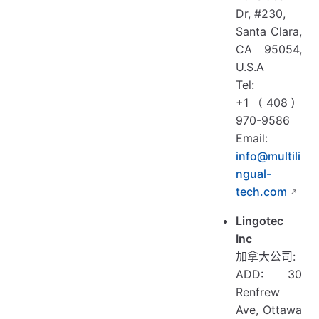
Dr, #230,
Santa Clara,
CA 95054,
U.S.A
Tel:
+1（408）
970-9586
Email:
info@multili
ngual-
tech.com
Lingotec
Inc
加拿大公司:
ADD: 30
Renfrew
Ave, Ottawa