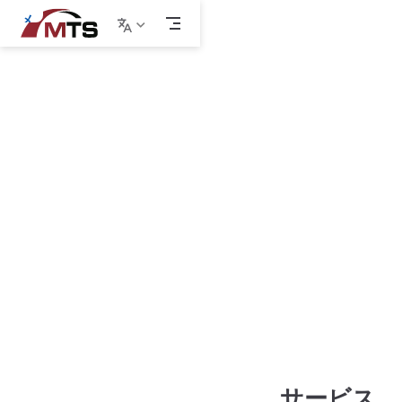
メ
イ
ン
サービ
コ
ン
テ
ス項目
ン
ツ
へ
ス
お客様の多様
キ
なニーズを満
ッ
プ
たす包括的な
翻訳サービス
ソリューショ
ンを提供しま
す
サービス