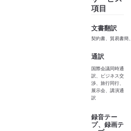
項目
文書翻訳
通訳
国際会議同時通
訳、ビジネス交
渉、旅行同行、
展示会、講演通
訳
録音テー
プ、録画テ