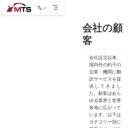
メ
イ
ン
コ
会社の顧
ン
テ
客
ン
ツ
へ
ス
会社設立以来、
キ
国内外の約千の
ッ
企業・機関に翻
プ
訳サービスを提
供してきまし
た。顧客はあら
ゆる業界と世界
各地に広がって
います。以下は
カテゴリー別に