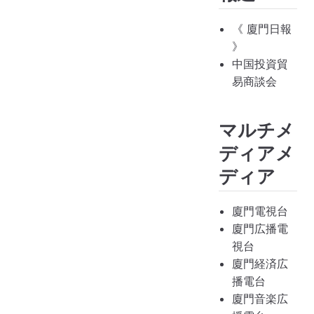
《 廈門日報
》
中国投資貿
易商談会
マルチメ
ディアメ
ディア
廈門電視台
廈門広播電
視台
廈門経済広
播電台
廈門音楽広