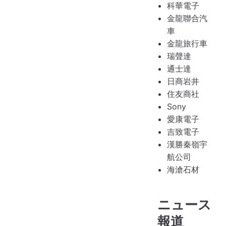
科華電子
金龍聯合汽
車
金龍旅行車
瑞聲達
通士達
日商岩井
住友商社
Sony
愛康電子
吉致電子
漢勝秦嶺宇
航公司
海滄石材
ニュース
報道